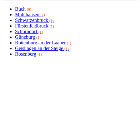
Buch
(6)
Mühlhausen
(1)
Schwarzenbruck
(1)
Fürstenfeldbruck
(1)
Schorndorf
(1)
Günzburg
(2)
Rottenburg an der Laaber
(1)
Geislingen an der Steige
(1)
Rosenberg
(1)