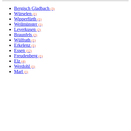
Bergisch Gladbach
(3)
Würselen
(1)
Wipperfürth
(1)
Weilmünster
(1)
Leverkusen
(2)
Braunfels
(2)
Wülfrath
(1)
Erkelenz
(1)
Essen
(12)
Freudenberg
(1)
Elz
(4)
Werdohl
(1)
Marl
(1)