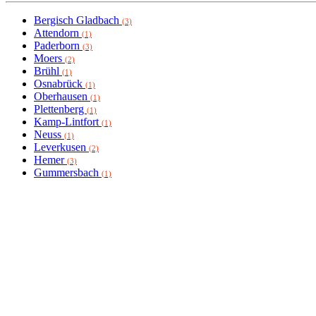
Bergisch Gladbach
(3)
Attendorn
(1)
Paderborn
(3)
Moers
(2)
Brühl
(1)
Osnabrück
(1)
Oberhausen
(1)
Plettenberg
(1)
Kamp-Lintfort
(1)
Neuss
(1)
Leverkusen
(2)
Hemer
(3)
Gummersbach
(1)