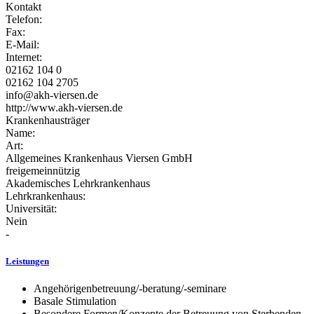
Kontakt
Telefon:
Fax:
E-Mail:
Internet:
02162 104 0
02162 104 2705
info@akh-viersen.de
http://www.akh-viersen.de
Krankenhausträger
Name:
Art:
Allgemeines Krankenhaus Viersen GmbH
freigemeinnützig
Akademisches Lehrkrankenhaus
Lehrkrankenhaus:
Universität:
Nein
-
Leistungen
Angehörigenbetreuung/-beratung/-seminare
Basale Stimulation
Besondere Formen/Konzepte der Betreuung von Sterbenden