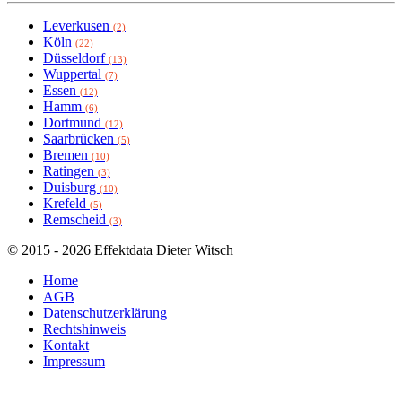
Leverkusen
(2)
Köln
(22)
Düsseldorf
(13)
Wuppertal
(7)
Essen
(12)
Hamm
(6)
Dortmund
(12)
Saarbrücken
(5)
Bremen
(10)
Ratingen
(3)
Duisburg
(10)
Krefeld
(5)
Remscheid
(3)
© 2015 - 2026 Effektdata Dieter Witsch
Home
AGB
Datenschutzerklärung
Rechtshinweis
Kontakt
Impressum